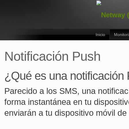
Inicio
Monitor
Notificación Push
¿Qué es una notificación
Parecido a los SMS, una notifica
forma instantánea en tu dispositiv
enviarán a tu dispositivo móvil de