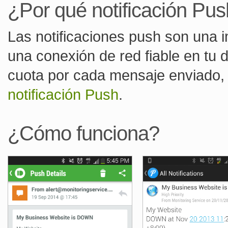
¿Por qué notificación Pu
Las notificaciones push son una i
una conexión de red fiable en tu 
cuota por cada mensaje enviado,
notificación Push
.
¿Cómo funciona?