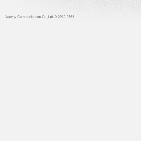
Netway Communication Co.,Ltd. 0-2912-2558