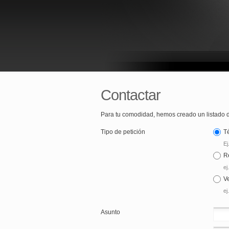
Contactar
Para tu comodidad, hemos creado un listado
Tipo de petición
T
Ej
R
ej
V
ej
Asunto