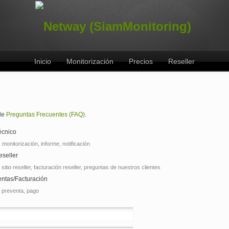
Inicio
Monitorización
Precios
Reseller
 de
Preguntas Frecuentes (FAQ)
.
écnico
. monitorización, informe, notificación
eseller
. sitio reseller, facturación reseller, preguntas de nuestros clientes
entas/Facturación
. preventa, pago