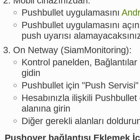
Mobil cihazınızdan:
Pushbullet uygulamasını
Andr
Pushbullet uygulamasını açın 
push uyarısı alamayacaksını
On Netway (SiamMonitoring):
Kontrol panelden, Bağlantıla
gidin
Pushbullet için "Push Servisi"
Hesabınızla ilişkili Pushbulle
alanına girin
Diğer gerekli alanları doldur
Pushover bağlantısı Eklemek İç