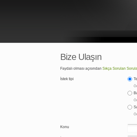
Bize Ulaşın
Faydalı olması açısından
Sıkça Sorulan Sorul
İstek tipi
T
Ör
B
Ör
S
Ör
Konu