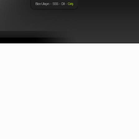
Bize Ulaşın
SSS
Dil
Giriş