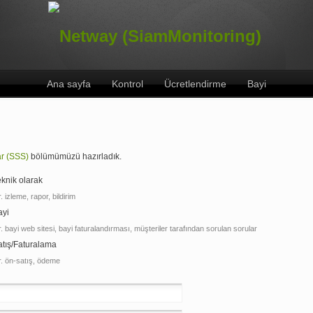
Ana sayfa
Kontrol
Ücretlendirme
Bayi
ar (SSS)
bölümümüzü hazırladık.
eknik olarak
. izleme, rapor, bildirim
ayi
. bayi web sitesi, bayi faturalandırması, müşteriler tarafından sorulan sorular
atış/Faturalama
. ön-satış, ödeme