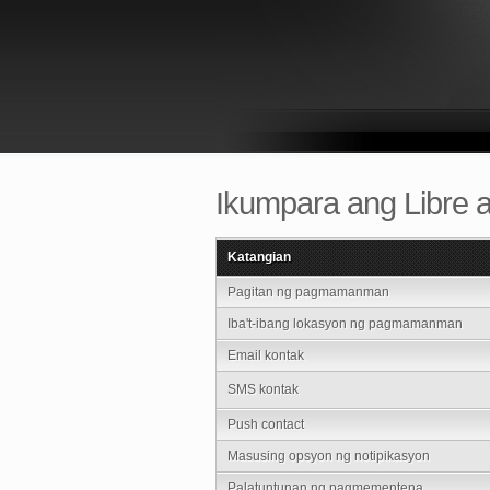
Ikumpara ang Libre a
Katangian
Pagitan ng pagmamanman
Iba't-ibang lokasyon ng pagmamanman
Email kontak
SMS kontak
Push contact
Masusing opsyon ng notipikasyon
Palatuntunan ng pagmementena