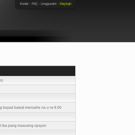
Kontak
FAQ
Lengguwahe
Mag-login
n)
ang bayad bawat mensahe na บาท 8.00
at iba pang masusing opsyon