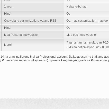
1 year
Habang-buhay
Hindi
Oo
Oo, walang customization, walang RSS
Oo, may customization, mayro
Hindi
Oo
Mga Personal na website
Mga business website
Pagmamanman: mula บาท 70.0
Libre!
SMS na notipikasyon: บาท 8.0
4 na araw na libreng trial sa Professional account. Sa katapusan ng trial, ang a
ang Professional na account ay aalisin) o pwede kang mag-upgrade sa Professio