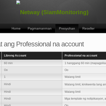
Home
Pagmamanman
Presyohan
Reseller
t ang Professional na account
Libreng Account
Professional na account
60 min
1 hanggang 60 min (mapagpilia
Oo
Oo
1
Walang limit
Hindi
Walang limit, kinikwenta lang 
Hindi
Walang limit
Hindi
Mga template ng notipikasyon, 
Hindi
Oo