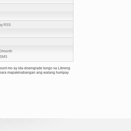
ong RSS
0/month
0/SMS
ccount mo ay ida-downgrade tungo sa Libreng
nal para mapakinabangan ang walang humpay