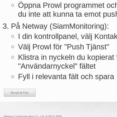
Öppna Prowl programmet och 
du inte att kunna ta emot pu
På Netway (SiamMonitoring):
I din kontrollpanel, välj Konta
Välj Prowl för "Push Tjänst"
Klistra in nyckeln du kopierat 
"Användarnyckel" fältet
Fyll i relevanta fält och spara
Återgå till FAQ
Netway Communication Co.,Ltd. 0-2912-2558