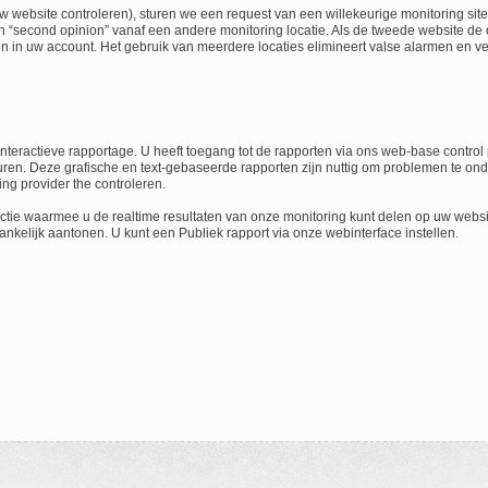
 uw website controleren), sturen we een request van een willekeurige monitoring sit
 “second opinion” vanaf een andere monitoring locatie. Als de tweede website de
 in uw account. Het gebruik van meerdere locaties elimineert valse alarmen en v
interactieve rapportage. U heeft toegang tot de rapporten via ons web-base contr
uren. Deze grafische en text-gebaseerde rapporten zijn nuttig om problemen te on
ng provider the controleren.
ctie waarmee u de realtime resultaten van onze monitoring kunt delen op uw websi
nkelijk aantonen. U kunt een Publiek rapport via onze webinterface instellen.