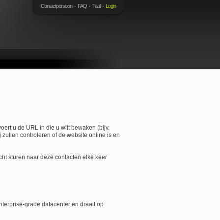
Contactpersoon
FAQ
Taal
Login
rt u de URL in die u wilt bewaken (bijv.
 zullen controleren of de website online is en
ht sturen naar deze contacten elke keer
nterprise-grade datacenter en draait op