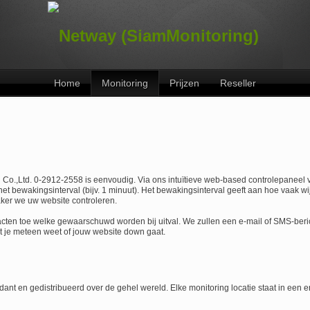
Home
Monitoring
Prijzen
Reseller
.,Ltd. 0-2912-2558 is eenvoudig. Via ons intuïtieve web-based controlepaneel voe
et bewakingsinterval (bijv. 1 minuut). Het bewakingsinterval geeft aan hoe vaak wij
aker we uw website controleren.
cten toe welke gewaarschuwd worden bij uitval. We zullen een e-mail of SMS-beric
t je meteen weet of jouw website down gaat.
ant en gedistribueerd over de gehel wereld. Elke monitoring locatie staat in een e