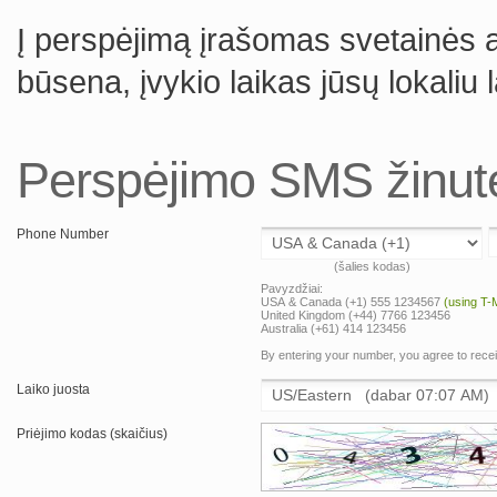
Į perspėjimą įrašomas svetainės 
būsena, įvykio laikas jūsų lokaliu l
Perspėjimo SMS žinut
Phone Number
(šalies kodas)
Pavyzdžiai:
USA & Canada (+1) 555 1234567
(using T-
United Kingdom (+44) 7766 123456
Australia (+61) 414 123456
By entering your number, you agree to rec
Laiko juosta
Priėjimo kodas (skaičius)