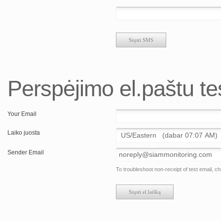
Perspėjimo el.paštu t
Your Email
Laiko juosta
Sender Email
To troubleshoot non-receipt of test email, 