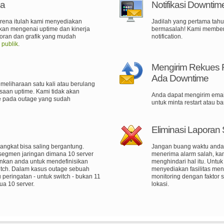
ja
Notifikasi Downtim
rena itulah kami menyediakan
Jadilah yang pertama tahu
kan mengenai uptime dan kinerja
bermasalah! Kami memberi
poran dan grafik yang mudah
notification.
 publik
.
Mengirim Rekues R
Ada Downtime
eliharaan satu kali atau berulang
aan uptime. Kami tidak akan
Anda dapat mengirim emai
e pada outage yang sudah
untuk minta restart atau ba
Eliminasi Laporan
angkat bisa saling bergantung.
Jangan buang waktu anda!
segmen jaringan dimana 10 server
menerima alarm salah, kam
inkan anda untuk mendefinisikan
menghindari hal itu. Unt
itch. Dalam kasus outage sebuah
menyediakan fasilitas me
peringatan - untuk switch - bukan 11
monitoring dengan faktor s
ua 10 server.
lokasi.