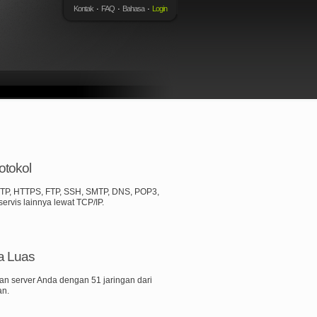
Kontak
FAQ
Bahasa
Login
otokol
TP, HTTPS, FTP, SSH, SMTP, DNS, POP3,
rvis lainnya lewat TCP/IP.
a Luas
an server Anda dengan 51 jaringan dari
an.