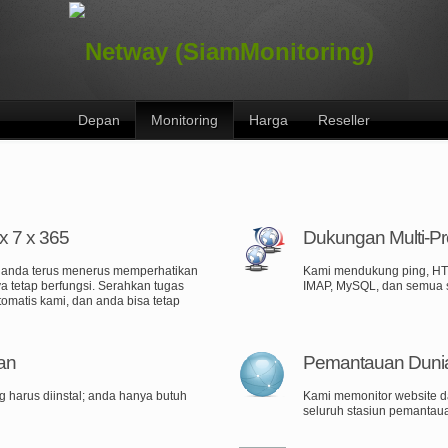
Depan
Monitoring
Harga
Reseller
x 7 x 365
Dukungan Multi-Pr
n anda terus menerus memperhatikan
Kami mendukung ping, HT
 tetap berfungsi. Serahkan tugas
IMAP, MySQL, dan semua se
matis kami, dan anda bisa tetap
an
Pemantauan Duni
g harus diinstal; anda hanya butuh
Kami memonitor website d
seluruh stasiun pemantau