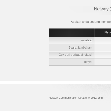
Netway (
Apakah anda sedang memperti
Netw
Instalasi
Syarat tambahan
Cek dari berbagai lokasi
Biaya
Netway Communication Co.,Ltd. 0-2912-2558