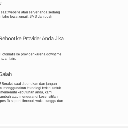
e
 saat website atau server anda sedang
 tahu lewat email, SMS dan push
eboot ke Provider Anda Jika
l otomatis ke provider karena downtime
ntuan lain.
 Salah
 Beraksi saat diperlukan dan jangan
i menggunakan teknologi terkini untuk
uk memenuhi kebutuhan anda, kami
nambah atau mengurangi kesensitifan
pesifik seperti timeout, waktu tunggu dan