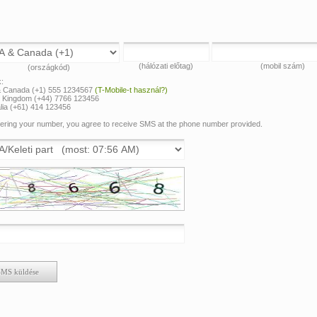
(hálózati előtag)
(mobil szám)
(országkód)
:
 Canada (+1) 555 1234567
(T-Mobile-t használ?)
d Kingdom (+44) 7766 123456
lia (+61) 414 123456
ering your number, you agree to receive SMS at the phone number provided.