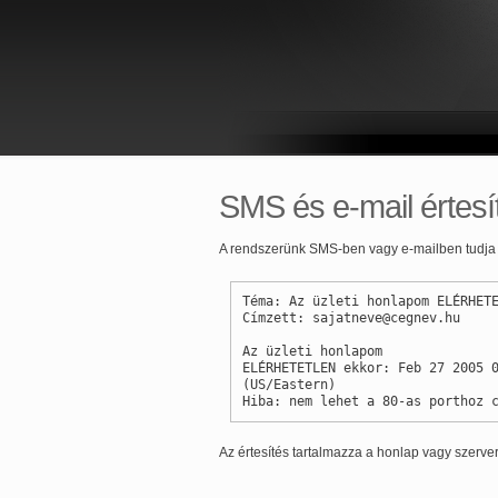
SMS és e-mail értesí
A rendszerünk SMS-ben vagy e-mailben tudja ér
Téma: Az üzleti honlapom ELÉRHET
Címzett: sajatneve@cegnev.hu
Az üzleti honlapom
ELÉRHETETLEN ekkor: Feb 27 2005 
(US/Eastern)
Hiba: nem lehet a 80-as porthoz 
Az értesítés tartalmazza a honlap vagy szerver