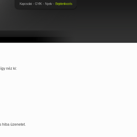
Kapcsolat
GYIK
Nyelv
Bejelentkezés
gy néz ki:
s hiba üzenetet.