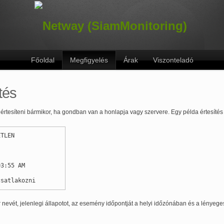
Főoldal
Megfigyelés
Árak
Viszonteladó
tés
tesíteni bármikor, ha gondban van a honlapja vagy szervere. Egy példa értesítés í
ETLEN
03:55 AM
csatlakozni
 nevét, jelenlegi állapotot, az esemény időpontját a helyi időzónában és a lényege