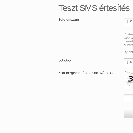
Teszt SMS értesítés
Telefonszám
Példák
USA &
Unite
Austra
By ent
Időzóna
Kód megismétlése (csak számok)